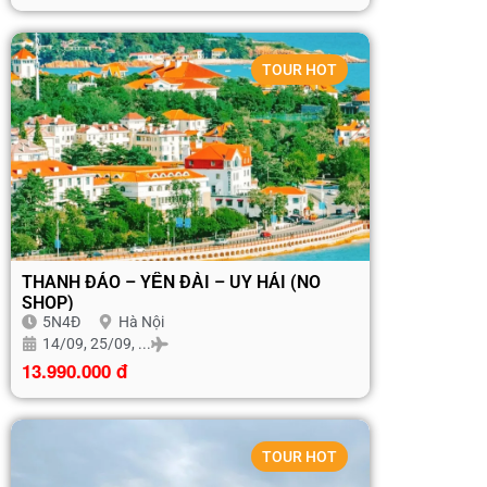
TOUR HOT
THANH ĐẢO – YÊN ĐÀI – UY HẢI (NO
SHOP)
5N4Đ
Hà Nội
14/09, 25/09, ...
13.990.000 đ
TOUR HOT