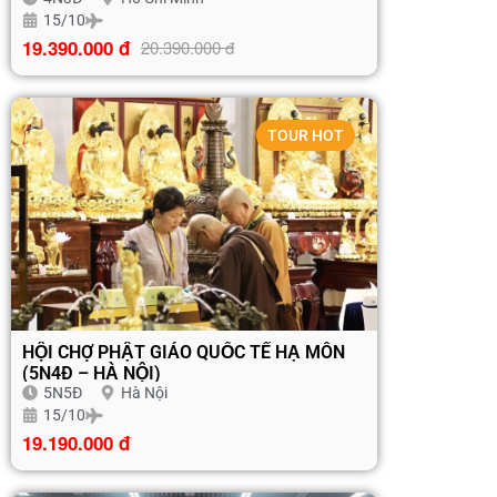
15/10
19.390.000 đ
20.390.000 đ
TOUR HOT
HỘI CHỢ PHẬT GIÁO QUỐC TẾ HẠ MÔN
(5N4Đ – HÀ NỘI)
5N5Đ
Hà Nội
15/10
19.190.000 đ