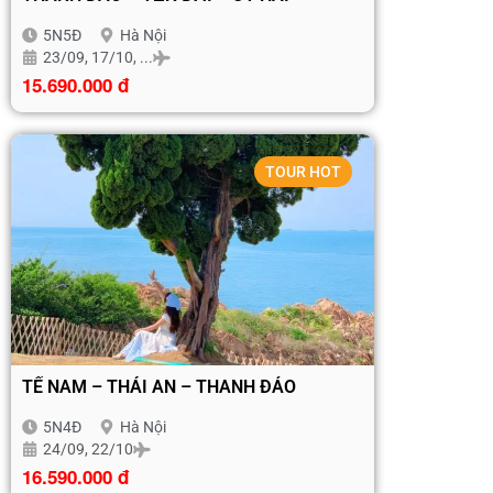
5N5Đ
Hà Nội
23/09, 17/10, ...
15.690.000 đ
TOUR HOT
TẾ NAM – THÁI AN – THANH ĐẢO
5N4Đ
Hà Nội
24/09, 22/10
16.590.000 đ