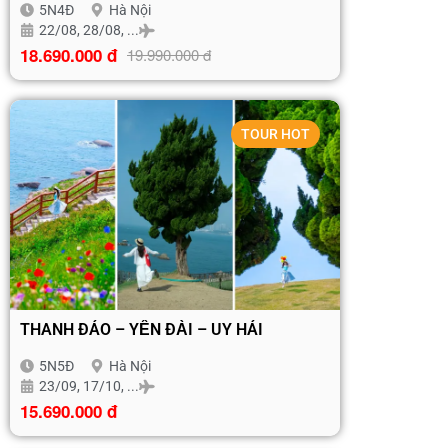
5N4Đ
Hà Nội
22/08, 28/08, ...
18.690.000 đ
19.990.000 đ
TOUR HOT
THANH ĐẢO – YÊN ĐÀI – UY HẢI
5N5Đ
Hà Nội
23/09, 17/10, ...
15.690.000 đ