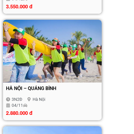
3.550.000 đ
HÀ NỘI – QUẢNG BÌNH
3N2Đ
Hà Nội
04/11
2.880.000 đ