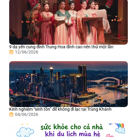
9 dạ yến cung đình Trung Hoa đỉnh cao nên thử một lần
12/06/2026
Kinh nghiệm “sinh tồn” để không đi lạc tại Trùng Khánh
04/06/2026