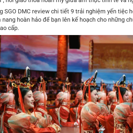
”, nơi giao thoa hoàn mỹ giữa ẩm thực tinh tế và n
g SGO DMC review chi tiết 9 trải nghiệm yến tiệc h
 nang hoàn hảo để bạn lên kế hoạch cho những chu
cao cấp.