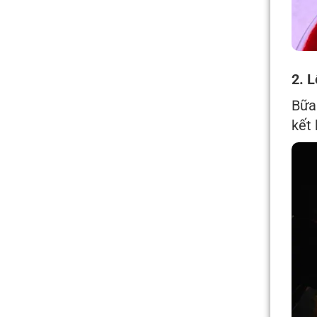
2. 
Bữa 
kết