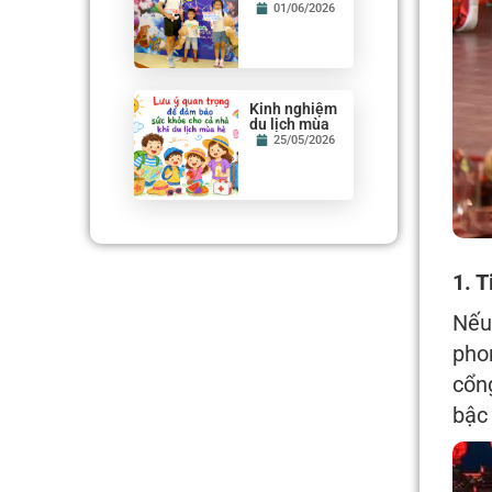
1/6: KHI KÝ
01/06/2026
ỨC TUỔI
THƠ ĐƯỢC
THẮP SÁNG
Kinh nghiệm
du lịch mùa
hè cho gia
25/05/2026
đình có con
nhỏ: Tips
quan trọng
để cả nhà vui
khỏe, không
lo nắng nóng
1. 
Nếu
pho
cổn
bậc