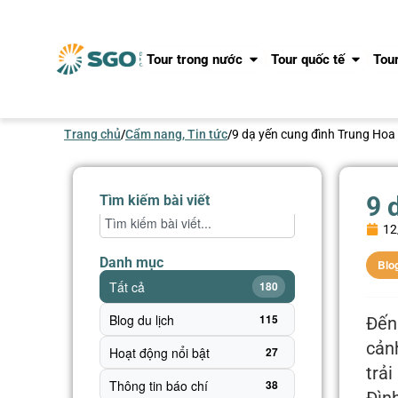
Tour trong nước
Tour quốc tế
Tour
Trang chủ
/
Cẩm nang, Tin tức
/
9 dạ yến cung đình Trung Hoa 
9 
Tìm kiếm bài viết
12
Danh mục
Blog
Tất cả
180
Blog du lịch
115
Đến
cản
Hoạt động nổi bật
27
trả
Thông tin báo chí
38