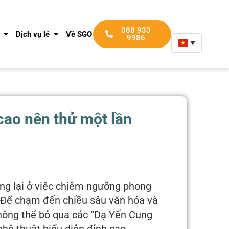
088 933 9986
088 933
Dịch vụ lẻ
Về SGO DMC
9986
▼
cao nên thử một lần
ng lại ở việc chiêm ngưỡng phong
. Để chạm đến chiều sâu văn hóa và
không thể bỏ qua các “Dạ Yến Cung