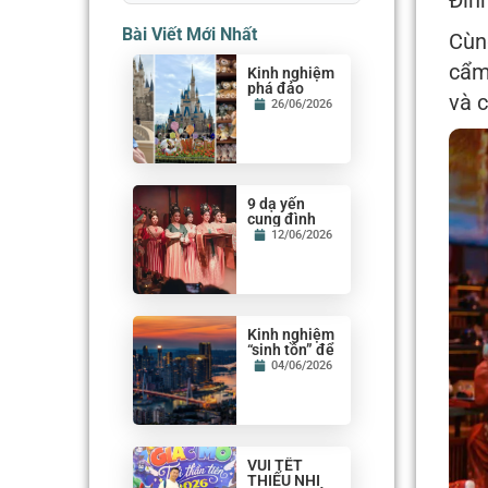
Đình
Bài Viết Mới Nhất
Cùn
cẩm
Kinh nghiệm
phá đảo
và 
Tokyo
26/06/2026
Disneyland
cho người đi
lần đầu
9 dạ yến
cung đình
Trung Hoa
12/06/2026
đỉnh cao nên
thử một lần
Kinh nghiệm
“sinh tồn” để
không đi lạc
04/06/2026
tại Trùng
Khánh
VUI TẾT
THIẾU NHI