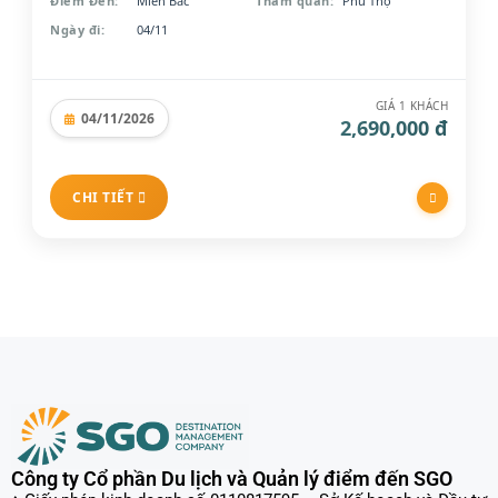
Điểm Đến:
Miền Bắc
Tham quan:
Phú Thọ
Lạng Sơn
(1)
Ngày đi:
04/11
Hải Phòng
(1)
Phú Thọ
(1)
Lào Cai
(1)
GIÁ 1 KHÁCH
04/11/2026
Miền Trung
(7)
2,690,000 đ
Theo điểm đến quốc tế
CHI TIẾT
Hàn Quốc
(31)
Đông Nam Á
(7)
Hong Kong
(2)
Trung Quốc
(54)
Xem thêm
Theo loại hình tour
Tour Đường bay
(108)
Tour Đường bộ
(48)
Công ty Cổ phần Du lịch và Quản lý điểm đến SGO