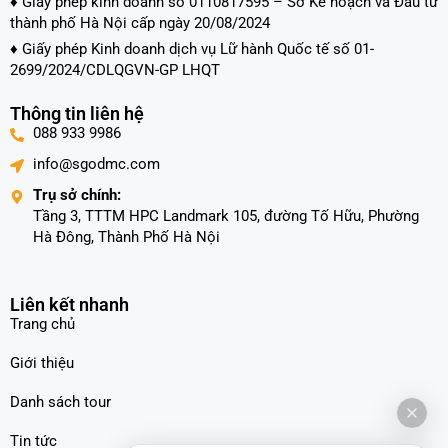
♦ Giấy phép kinh doanh số 0110817595 – Sở Kế hoạch và Đầu tư
Theo thời gian tour
thành phố Hà Nội cấp ngày 20/08/2024
2N3Đ
(2)
♦ Giấy phép Kinh doanh dịch vụ Lữ hành Quốc tế số 01-
3N4Đ
(1)
2699/2024/CDLQGVN-GP LHQT
6N5Đ
(39)
Thông tin liên hệ
4N5Đ
(1)
088 933 9986
Xem thêm
info@sgodmc.com
Theo trải nghiệm
Trụ sở chính:
Tầng 3, TTTM HPC Landmark 105, đường Tố Hữu, Phường
Gia đình
(95)
Hà Đông, Thành Phố Hà Nội
Tour Hội chợ
(27)
Thể thao
(8)
Văn hóa & Lịch sử
(53)
Liên kết nhanh
Trang chủ
Xem thêm
Giới thiệu
Danh sách tour
Tin tức