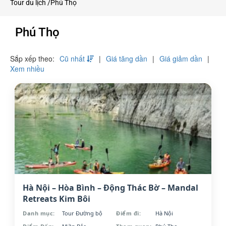
Tour du lịch /
Phú Thọ
Phú Thọ
TÌM KIẾM TOUR
Sắp xếp theo:
Cũ nhất
Giá tăng dần
Giá giảm dần
Xem nhiều
Theo điểm khởi hành
Hà Nội
(148)
Hồ Chí Minh
(22)
Theo điểm đến nội địa
Miền Bắc
(26)
Bắc Ninh
(4)
Quảng Ninh
(7)
Hà Nội – Hòa Bình – Động Thác Bờ – Mandal
Ninh Bình
(3)
Retreats Kim Bôi
Sơn La
(4)
Tuyên Quang
(3)
Danh mục:
Tour Đường bộ
Điểm đi:
Hà Nội
Cao Bằng
(1)