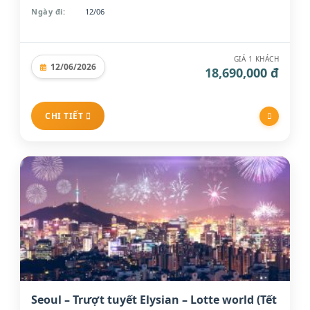
Hong Kong
(2)
Ngày đi:
12/06
Trung Quốc
(56)
Xem thêm
GIÁ 1 KHÁCH
12/06/2026
18,690,000 đ
Theo loại hình tour
Tour Đường bay
(110)
CHI TIẾT
Tour Đường bộ
(48)
Theo thời gian tour
2N3Đ
(2)
3N4Đ
(1)
6N5Đ
(39)
4N5Đ
(1)
Xem thêm
Theo trải nghiệm
Seoul – Trượt tuyết Elysian – Lotte world (Tết
Gia đình
(95)