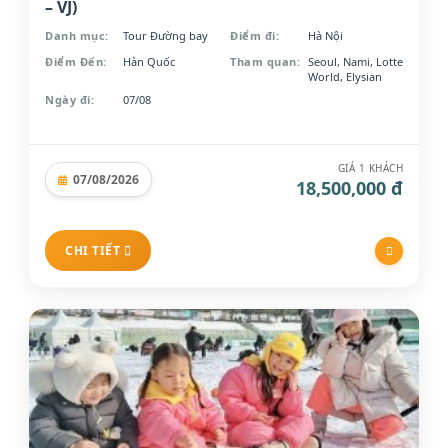
– VJ)
Tour Hội chợ
(29)
Danh mục:
Tour Đường bay
Điểm đi:
Hà Nội
Thể thao
(8)
Điểm Đến:
Hàn Quốc
Tham quan:
Seoul, Nami, Lotte
Văn hóa & Lịch sử
(53)
World, Elysian
Xem thêm
Ngày đi:
07/08
GIÁ 1 KHÁCH
07/08/2026
18,500,000 đ
CHI TIẾT