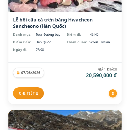
Lễ hội câu cá trên băng Hwacheon
Sancheono (Hàn Quốc)
Danh mục:
Tour Đường bay
Điểm đi:
Hà Nội
Điểm Đến:
Hàn Quốc
Tham quan:
Seoul, Elysian
Ngày đi:
07/08
GIÁ 1 KHÁCH
07/08/2026
20,590,000 đ
CHI TIẾT