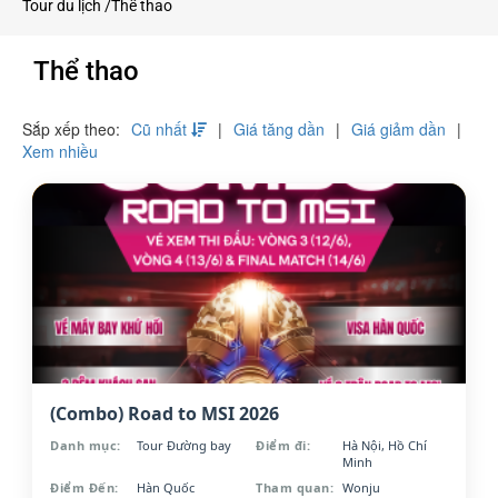
Tour du lịch /
Thể thao
Thể thao
TÌM KIẾM TOUR
Sắp xếp theo:
Cũ nhất
Giá tăng dần
Giá giảm dần
Xem nhiều
Theo điểm khởi hành
Hà Nội
(149)
Hồ Chí Minh
(23)
Theo điểm đến nội địa
Miền Bắc
(26)
Miền Trung
(7)
(Combo) Road to MSI 2026
Theo điểm đến quốc tế
Danh mục:
Tour Đường bay
Điểm đi:
Hà Nội, Hồ Chí
Hàn Quốc
(31)
Minh
Đông Nam Á
(7)
Điểm Đến:
Hàn Quốc
Tham quan:
Wonju