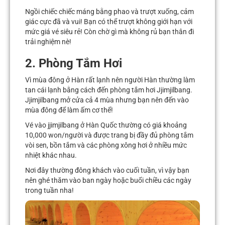
Ngồi chiếc chiếc máng bằng phao và trượt xuống, cảm
giác cực đã và vui! Bạn có thể trượt không giới hạn với
mức giá vé siêu rẻ! Còn chờ gì mà không rủ bạn thân đi
trải nghiệm nè!
2. Phòng Tắm Hơi
Vì mùa đông ở Hàn rất lạnh nên người Hàn thường làm
tan cái lạnh bằng cách đến phòng tắm hơi Jjimjilbang.
Jjimjilbang mở cửa cả 4 mùa nhưng bạn nên đến vào
mùa đông để làm ấm cơ thể!
Vé vào
jjimjilbang
ở Hàn Quốc thường có giá khoảng
10,000 won/người và được trang bị đầy đủ phòng tắm
vòi sen, bồn tắm và các phòng xông hơi ở nhiều mức
nhiệt khác nhau.
Nơi đây thường đông khách vào cuối tuần, vì vậy bạn
nên ghé thăm vào ban ngày hoặc buổi chiều các ngày
trong tuần nha!