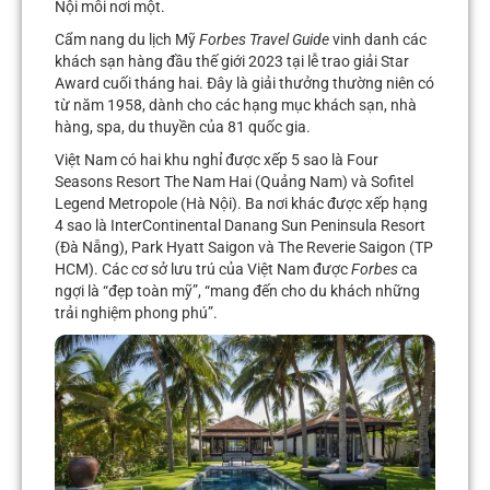
Nội mỗi nơi một.
Cẩm nang du lịch Mỹ
Forbes Travel Guide
vinh danh các
khách sạn hàng đầu thế giới 2023 tại lễ trao giải Star
Award cuối tháng hai. Đây là giải thưởng thường niên có
từ năm 1958, dành cho các hạng mục khách sạn, nhà
hàng, spa, du thuyền của 81 quốc gia.
Việt Nam có hai khu nghỉ được xếp 5 sao là Four
Seasons Resort The Nam Hai (Quảng Nam) và Sofitel
Legend Metropole (Hà Nội). Ba nơi khác được xếp hạng
4 sao là InterContinental Danang Sun Peninsula Resort
(Đà Nẵng), Park Hyatt Saigon và The Reverie Saigon (TP
HCM). Các cơ sở lưu trú của Việt Nam được
Forbes
ca
ngợi là “đẹp toàn mỹ”, “mang đến cho du khách những
trải nghiệm phong phú”.