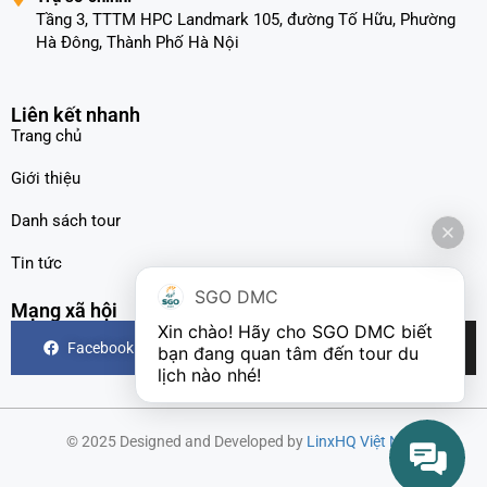
Tầng 3, TTTM HPC Landmark 105, đường Tố Hữu, Phường
Hà Đông, Thành Phố Hà Nội
Liên kết nhanh
Trang chủ
Giới thiệu
Danh sách tour
Tin tức
SGO DMC
Mạng xã hội
Xin chào! Hãy cho SGO DMC biết 
Facebook
Instagram
TikTok
bạn đang quan tâm đến tour du 
lịch nào nhé!
© 2025 Designed and Developed by
LinxHQ Việt Nam