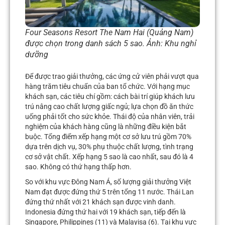
Four Seasons Resort The Nam Hai (Quảng Nam)
được chọn trong danh sách 5 sao. Ảnh:
Khu nghỉ
dưỡng
Để được trao giải thưởng, các ứng cử viên phải vượt qua
hàng trăm tiêu chuẩn của ban tổ chức. Với hạng mục
khách sạn, các tiêu chí gồm: cách bài trí giúp khách lưu
trú nâng cao chất lượng giấc ngủ; lựa chọn đồ ăn thức
uống phải tốt cho sức khỏe. Thái độ của nhân viên, trải
nghiệm của khách hàng cũng là những điều kiện bắt
buộc. Tổng điểm xếp hạng một cơ sở lưu trú gồm 70%
dựa trên dịch vụ, 30% phụ thuộc chất lượng, tình trạng
cơ sở vật chất. Xếp hạng 5 sao là cao nhất, sau đó là 4
sao. Không có thứ hạng thấp hơn.
So với khu vực Đông Nam Á, số lượng giải thưởng Việt
Nam đạt được đứng thứ 5 trên tổng 11 nước. Thái Lan
đứng thứ nhất với 21 khách sạn được vinh danh.
Indonesia đứng thứ hai với 19 khách sạn, tiếp đến là
Singapore, Philippines (11) và Malayisa (6). Tại khu vực