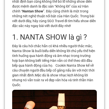
nhất định bạn cũng không thể bỏ lỡ những show diễn
được mệnh danh là đặc sản “không lời” của xứ Hàn
chính “
Nantan Show
”. Đây cũng chính là một trong
những nét nghệ thuật nổi bật của Hàn Quốc. Trong bài
viết dưới đây, hãy cùng SGO Travel đi tìm hiểu show diễn
đặc sắc này ngay bài viết dưới đây nhé!
1. NANTA SHOW là gì ?
Đây là câu hỏi chắc hẳn có khá nhiều người thắc mắc,
Nanta Show
là buổi biểu diễn không lời chủ yếu thể hiện
tình huống qua hành động và âm nhạc trong trường
hợp bạn không biết tiếng Hàn vẫn có thể theo dõi đầu
bếp qua hành động của họ. Cookin Nanta Show kể về
câu chuyện người đầu bếp cố gắng nấu ăn với một thời
gian nhất định.Mặc dù là show nhạc kịch không lời
nhưng nó vẫn toát ra vẻ đẹp văn hóa và tinh thần Hàn
Quốc.