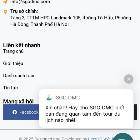
info@sgodmc.com
Trụ sở chính:
Tầng 3, TTTM HPC Landmark 105, đường Tố Hữu, Phường
Hà Đông, Thành Phố Hà Nội
Liên kết nhanh
Trang chủ
Giới thiệu
Danh sách tour
Tin tức
SGO DMC
Mạng xã hội
Xin chào! Hãy cho SGO DMC biết 
Facebook
Instagram
TikTok
bạn đang quan tâm đến tour du 
lịch nào nhé!
© 2025 Designed and Developed by
LinxHQ Việt Nam