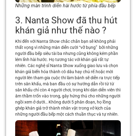
Những màn trình diễn hài hước từ phía đầu bếp
3. Nanta Show đã thu hút
khán giả như thế nào ?
Khi đến với Nanta Show chắc chắn bạn sẽ không phải
thất vọng vì những màn diễn cười “vỡ bụng” bởi những
người đầu bếp siêu tài ba nhưng cũng không kém phần
lém lỉnh hài hước. Họ tương tác với khán giả rất tự
nhiên. Các nghệ sĩ Nanta Show xuống giao lưu và chọn
khán giả biến hóa thành cô dâu hay chú rể.hoặc mời
người lên tham gia cuộc thi làm bánh sẽ diễn ra trực tiếp
trên sân khấu, mà ban đầu có sự hướng dẫn rồi từ từ
sân khấu chỉ còn 4 người chơi, trong khi dàn diễn viên thì
âm thầm trốn vào trong, gây hứng thú cho những người
ngồi xem ở dưới… Không dưới 5 phân đoạn, họ lồng
ghép khán giả trở thành nhân vật trong vở kịch của
những người đầu bếp một cách thuần thục và tự nhiên.