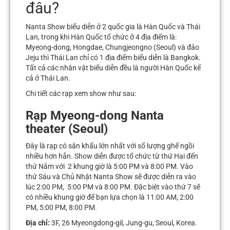
đâu?
Nanta Show biểu diễn ở 2 quốc gia là Hàn Quốc và Thái
Lan, trong khi Hàn Quốc tổ chức ở 4 địa điểm là:
Myeong-dong, Hongdae, Chungjeongno (Seoul) và đảo
Jeju thì Thái Lan chỉ có 1 địa điểm biểu diễn là Bangkok.
Tất cả các nhân vật biểu diễn đều là người Hàn Quốc kể
cả ở Thái Lan.
Chi tiết các rạp xem show như sau:
Rạp Myeong-dong Nanta
theater (Seoul)
Đây là rạp có sân khấu lớn nhất với số lượng ghế ngồi
nhiều hơn hẳn. Show diễn được tổ chức từ thứ Hai đến
thứ Năm với 2 khung giờ là 5:00 PM và 8:00 PM. Vào
thứ Sáu và Chủ Nhật Nanta Show sẽ được diễn ra vào
lúc 2:00 PM, 5:00 PM và 8:00 PM. Đặc biệt vào thứ 7 sẽ
có nhiều khung giờ để bạn lựa chọn là 11:00 AM, 2:00
PM, 5:00 PM, 8:00 PM.
Địa chỉ:
3F, 26 Myeongdong-gil, Jung-gu, Seoul, Korea.