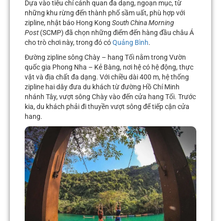
Dựa vào tiêu chí cảnh quan đa dạng, ngoạn mục, từ
những khu rừng đến thành phố sầm uất, phù hợp với
zipline, nhật báo Hong Kong
South China Morning
Post
(SCMP) đã chọn những điểm đến hàng đầu châu Á
cho trò chơi này, trong đó có
Quảng Bình
.
Đường zipline sông Chày – hang Tối nằm trong Vườn
quốc gia Phong Nha – Kẻ Bàng, nơi hệ có hệ động, thực
vật và địa chất đa dạng. Với chiều dài 400 m, hệ thống
zipline hai dây đưa du khách từ đường Hồ Chí Minh
nhánh Tây, vượt sông Chày vào đến cửa hang Tối. Trước
kia, du khách phải đi thuyền vượt sông để tiếp cận cửa
hang.