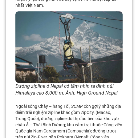
nhất Việt Nam.
Đường zipline ở Nepal có tầm nhìn ra đỉnh núi
Himalaya cao 8.000 m. Ảnh:
High Ground Nepal
Ngoài sông Chày – hang Tối,
SCMP
còn gợi ý những địa
điểm trải nghiệm zipline khác gồm ZipCity, (Macao,
Trung Quốc), đường zipline đô thị đầu tiên của khu vực
châu Á – Thái Bình Dương; khu cắm trại thuộc Công viên
Quốc gia Nam Cardamom (Campuchia); đường trượt
trên núi Zip-Flyer, gần Pokhara (Nepal); Công viên