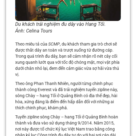
Du khách trải nghiệm đu dây vào Hang Tối.
Ảnh:
Celina Tours
Theo miêu tả của
SCMP
, du khách tham gia trò chơi sẽ
được thắt dây an toàn và trượt xuống từ đường cáp.
Trong quá trình đu dây, bạn sẽ cảm nhận rõ nét cây cối
xung quanh lướt qua với tốc độ chóng mặt, mọi vật phía
dưới chân nhỏ lại, đem đến cảm giác vừa sợ hãi vừa thú
vị.
Theo ông Phan Thanh Nhiên, người từng chinh phục
thành công Everest và đã trải nghiệm tuyến zipline này,
sông Chày – hang Tối ở Quảng Bình có địa thế đẹp, hài
hòa, xứng đáng là điểm đến hấp dẫn đối với những ai
thích chinh phục, khám phá.
Tuyến zipline sông Chày – hang Tối ở Quảng Bình hoàn
thành và đưa vào sử dụng tháng 9/2014. Năm 2015,
nơi này được tổ chức Kỷ lục Việt Nam trao bằng công
nhận kỷ lục Công trình đu dây tự do với hai sợi cáp dài