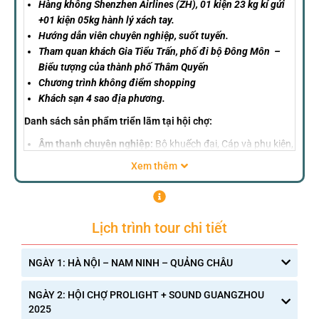
Hàng không Shenzhen Airlines (ZH), 01 kiện 23 kg kí gửi
+01 kiện 05kg hành lý xách tay.
Hướng dẫn viên chuyên nghiệp, suốt tuyến.
Tham quan khách Gia Tiểu Trấn, phố đi bộ Đông Môn –
Biểu tượng của thành phố Thâm Quyến
Chương trình không điểm shopping
Khách sạn 4 sao địa phương.
Danh sách sản phẩm triển lãm tại hội chợ:
Âm thanh chuyên nghiệp:
Bộ khuếch đại, Cáp và phụ kiện,
Bảng điều khiển, Thiết bị DJ,, Loa, Micro, Loa công cộng,
Xem thêm
Hệ thống VOD, Các thiết bị liên quan đến âm thanh khác…
Chiếu sáng chuyên nghiệp:
Chiếu sáng kiến ​​trúc, Công
nghệ laze, LED, Nguồn sáng và phụ kiện, Bảng điều khiển
chiếu sáng, Đèn ngoài trời, Ánh sáng sân khấu, Các thiết bị
Lịch trình tour chi tiết
liên quan đến chiếu sáng khác…
Thiết bị sân khấu:
Flight case, Tời nâng, Mobile Stages,
NGÀY 1: HÀ NỘI – NAM NINH – QUẢNG CHÂU
Công nghệ chiếu và hiển thị, Hiệu ứng đặc biệt, Vật liệu
trang trí sân khấu, Thiết bị giàn và giàn, Các thiết bị liên
Sáng : 04h00:
Xe và hướng dẫn viên đón Quý khách
NGÀY 2: HỘI CHỢ PROLIGHT + SOUND GUANGZHOU
quan đến sân khấu khác…
tại điểm hẹn: Cổng rạp xiếc Trung Ương đưa Quý khách
2025
Thiết bị AV & Truyền thông:
Thiết bị phát sóng, Hệ thống