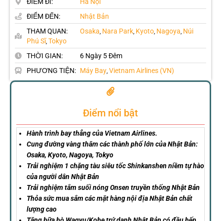
ĐIỂM ĐI:
Hà Nội
ĐIỂM ĐẾN:
Nhật Bản
THAM QUAN:
Osaka
Nara Park
Kyoto
Nagoya
Núi
,
,
,
,
Phú Sĩ
Tokyo
,
THỜI GIAN:
6 Ngày 5 Đêm
PHƯƠNG TIỆN:
Máy Bay
Vietnam Airlines (VN)
,
Điểm nổi bật
Hành trình bay thẳng của Vietnam Airlines.
Cung đường vàng thăm các thành phố lớn của Nhật Bản:
Osaka, Kyoto, Nagoya, Tokyo
Trải nghiệm 1 chặng
tàu siêu tốc Shinkanshen niềm tự hào
của người dân Nhật Bản
Trải nghiệm tắm suối nóng Onsen truyền thống Nhật Bản
Thỏa sức mua sắm các mặt hàng nội địa Nhật Bản chất
lượng cao
Tặng bữa bò Wagyu/Kobe trứ danh Nhật Bản có đầu bếp