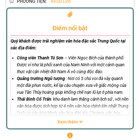
PHƯƠNG TIỆN:
Xe Du Lịch
Điểm nổi bật
Quý khách được trải nghiệm văn hóa đặc sắc Trung Quốc tại
các địa điểm:
Công viên Thanh Tú Sơn
– Viên Ngọc Bích của thành phố:
Được ví như lá phổi xanh của Nam Ninh với một cảnh quan
thực vật cận nhiệt đới Nam Á vô cùng độc đáo.
Quảng trường Ngũ tượng
: Nơi có 5 chú voi đá vây quanh
một đài phun nước, kể lại câu chuyện xưa về giấc mộng của
vua Tần Thủy hoàng giúp khống chế nạn lũ lụt ở phía nam.
Thái Bình Cổ Trấn
: khu danh lam thắng cảnh lịch sử , với nền
văn hóa được tích hợp từ 4 nền văn hóa chính lớn nhất Trung
Quốc là văn hóa Minh, văn hóa dân tộc Choang, văn hóa
Đường và văn hóa Thủy.
Xem thêm
Khu triển lãm Quốc Tế Trung Quốc – Asean