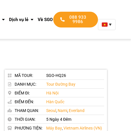
088 933 9986
088 933
Dịch vụ lẻ
Về SGO DMC
9986
▼
MÃ TOUR:
SGO-HQ26
DANH MỤC:
Tour Đường Bay
ĐIỂM ĐI:
Hà Nội
ĐIỂM ĐẾN:
Hàn Quốc
THAM QUAN:
Seoul
Nami
Everland
,
,
THỜI GIAN:
5 Ngày 4 Đêm
PHƯƠNG TIỆN:
Máy Bay
Vietnam Airlines (VN)
,