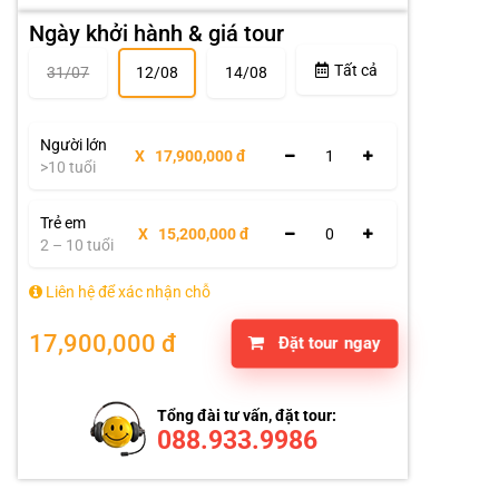
Ngày khởi hành & giá tour
Tất cả
31/07
12/08
14/08
Người lớn
X
17,900,000 đ
>10 tuổi
Trẻ em
X
15,200,000 đ
2 – 10 tuổi
Liên hệ để xác nhận chỗ
17,900,000 đ
Đặt tour ngay
Tổng đài tư vấn, đặt tour:
088.933.9986