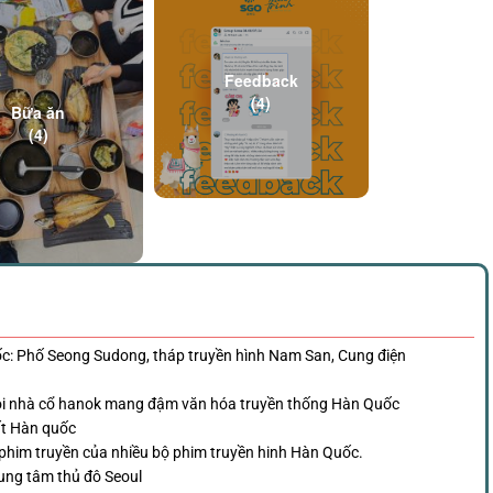
Feedback
(4)
Bữa ăn
(4)
c: Phố Seong Sudong, tháp truyền hình Nam San, Cung điện
i nhà cổ hanok mang đậm văn hóa truyền thống Hàn Quốc
hất Hàn quốc
phim truyền của nhiều bộ phim truyền hinh Hàn Quốc.
rung tâm thủ đô Seoul