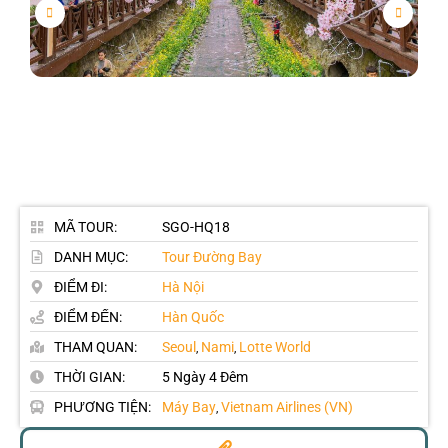
MÃ TOUR:
SGO-HQ18
DANH MỤC:
Tour Đường Bay
ĐIỂM ĐI:
Hà Nội
ĐIỂM ĐẾN:
Hàn Quốc
THAM QUAN:
Seoul
Nami
Lotte World
,
,
THỜI GIAN:
5 Ngày 4 Đêm
PHƯƠNG TIỆN:
Máy Bay
Vietnam Airlines (VN)
,