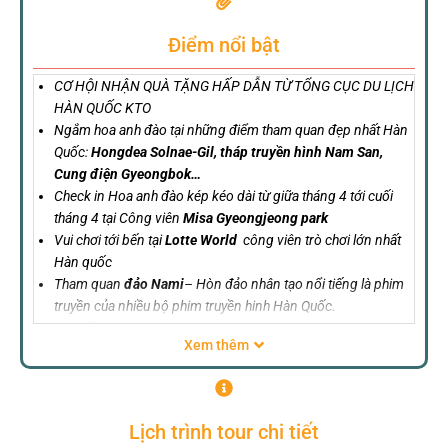
Điểm nổi bật
CƠ HỘI NHẬN QUÀ TẶNG HẤP DẪN TỪ TỔNG CỤC DU LỊCH
HÀN QUỐC KTO
Ngắm hoa anh đào tại những điểm tham quan đẹp nhất Hàn
Quốc:
Hongdea Solnae-Gil, tháp truyền hình Nam San,
Cung điện Gyeongbok…
Check in Hoa anh đào kép kéo dài từ giữa tháng 4 tới cuối
tháng 4 tại Công viên
Misa Gyeongjeong park
Vui chơi tới bến tại
Lotte World
công viên trò chơi lớn nhất
Hàn quốc
Tham quan
đảo Nami
– Hòn đảo nhân tạo nổi tiếng là phim
truyền của nhiều bộ phim truyền hinh Hàn Quốc.
Hệ thống dịch vụ khách sạn tiêu chuẩn 3- 4* trung tâm thủ đô
Xem thêm
Seoul
Sử dụng hành trình Bay ngày hàng không quốc gia 4*
Vietnam Airlines, đa bao gồm 12kg xách tay + 23kg kí gửi
Lịch trình tour chi tiết