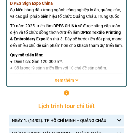
D.PES Sign Expo China
Sự kiện hàng đầu trong ngành công nghiệp in ấn, quảng cáo,
và các giải pháp biển hiệu tổ chức Quảng Châu, Trung Quốc
Từ năm 2025, triển lãm
DPES CHINA
sẽ được nâng cấp toàn
diện và tổ chức đồng thời với triển lãm
DPES Textile Printing
& Embroidery Expo
lần thứ 3. Đây sẽ bước tiến đột phá, mang
đến nhiều chủ đề sản phẩm hơn cho khách tham dự triển lãm.
Quy mô triển lãm:
● Diện tích: Gần 120.000 m².
● Số lượng: 9 sảnh triển lãm với 10 chủ đề sản phẩm.
● Hơn 1.300 nhà máy hàng đầu tham gia.
Xem thêm
Địa điểm tổ chức:
● Trung tâm triển lãm Poly World Trade Center Pazhou (Hall
1-7).
● Khu C, Trung tâm Hội chợ Canton Fair (Hall 14.1-15.1).
Lịch trình tour chi tiết
D.PES Sign Expo China
không chỉ là nơi trưng bày các sản
phẩm và công nghệ mới nhất, mà còn là cơ hội để các bạn có
NGÀY 1: (14/02): TP HỒ CHÍ MINH – QUẢNG CHÂU
thể kết nối, thiết lập quan hệ hợp tác và tìm kiếm cơ hội kinh
5h00:
Quý khách tập trung tại Sân bay Tân Sơn Nhất làm
doanh trong ngành công nghiệp in ấn và quảng cáo đang