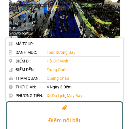
MÃ TOUR:
DANH MỤC:
Tour Đường Bay
ĐIỂM ĐI:
Hồ Chí Minh
ĐIỂM ĐẾN:
Trung Quốc
THAM QUAN:
Quảng Châu
THỜI GIAN:
4 Ngày 3 Đêm
PHƯƠNG TIỆN:
Xe Du Lịch
Máy Bay
,
Điểm nổi bật