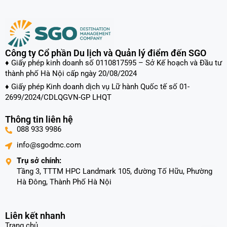
đoàn.
Kết thúc chương trình tour, hẹn gặp lại Quý khách trong
chuyến đi tiếp theo!
Công ty Cổ phần Du lịch và Quản lý điểm đến SGO
♦ Giấy phép kinh doanh số 0110817595 – Sở Kế hoạch và Đầu tư
thành phố Hà Nội cấp ngày 20/08/2024
♦ Giấy phép Kinh doanh dịch vụ Lữ hành Quốc tế số 01-
2699/2024/CDLQGVN-GP LHQT
Thông tin liên hệ
088 933 9986
info@sgodmc.com
Trụ sở chính:
Tầng 3, TTTM HPC Landmark 105, đường Tố Hữu, Phường
Hà Đông, Thành Phố Hà Nội
Liên kết nhanh
Trang chủ