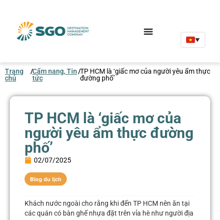
▼
Trang
/
Cẩm nang, Tin
/
TP HCM là ‘giấc mơ của người yêu ẩm thực
chủ
tức
đường phố’
TP HCM là ‘giấc mơ của
người yêu ẩm thực đường
phố’
02/07/2025
Blog du lịch
Khách nước ngoài cho rằng khi đến TP HCM nên ăn tại
các quán có bàn ghế nhựa đặt trên vỉa hè như người địa