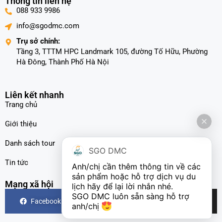
Thông tin liên hệ
088 933 9986
info@sgodmc.com
Trụ sở chính:
Tầng 3, TTTM HPC Landmark 105, đường Tố Hữu, Phường
Hà Đông, Thành Phố Hà Nội
Liên kết nhanh
Trang chủ
Giới thiệu
Danh sách tour
SGO DMC
Tin tức
Anh/chị cần thêm thông tin về các 
sản phẩm hoặc hỗ trợ dịch vụ du 
Mạng xã hội
lịch hãy để lại lời nhắn nhé.

SGO DMC luôn sẵn sàng hỗ trợ 
Facebook
Instagram
TikTok
anh/chị 