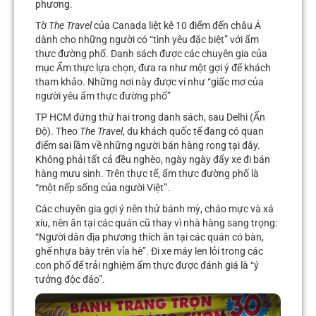
phương.
Tờ
The Travel
của Canada liệt kê 10 điểm đến châu Á
dành cho những người có “tình yêu đặc biệt” với ẩm
thực đường phố. Danh sách được các chuyên gia của
mục Ẩm thực lựa chọn, đưa ra như một gợi ý để khách
tham khảo. Những nơi này được ví như “giấc mơ của
người yêu ẩm thực đường phố”
TP HCM đứng thứ hai trong danh sách, sau Delhi (Ấn
Độ). Theo
The
Travel
, du khách quốc tế đang có quan
điểm sai lầm về những người bán hàng rong tại đây.
Không phải tất cả đều nghèo, ngày ngày đẩy xe đi bán
hàng mưu sinh. Trên thực tế, ẩm thực đường phố là
“một nếp sống của người Việt”.
Các chuyên gia gợi ý nên thử bánh mỳ, cháo mực và xá
xíu, nên ăn tại các quán cũ thay vì nhà hàng sang trọng:
“Người dân địa phương thích ăn tại các quán có bàn,
ghế nhựa bày trên vỉa hè”. Đi xe máy len lỏi trong các
con phố để trải nghiệm ẩm thực được đánh giá là “ý
tưởng độc đáo”.