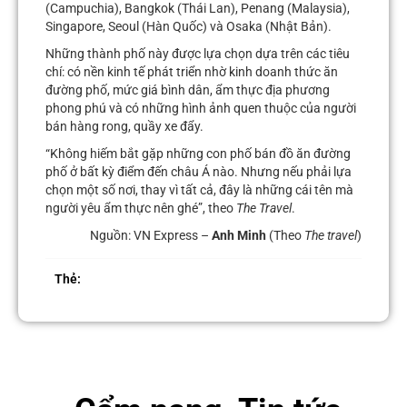
(Campuchia), Bangkok (Thái Lan), Penang (Malaysia),
Singapore, Seoul (Hàn Quốc) và Osaka (Nhật Bản).
Những thành phố này được lựa chọn dựa trên các tiêu
chí: có nền kinh tế phát triển nhờ kinh doanh thức ăn
đường phố, mức giá bình dân, ẩm thực địa phương
phong phú và có những hình ảnh quen thuộc của người
bán hàng rong, quầy xe đẩy.
“Không hiếm bắt gặp những con phố bán đồ ăn đường
phố ở bất kỳ điểm đến châu Á nào. Nhưng nếu phải lựa
chọn một số nơi, thay vì tất cả, đây là những cái tên mà
người yêu ẩm thực nên ghé”, theo
The Travel
.
Nguồn: VN Express –
Anh Minh
(Theo
The travel
)
Thẻ: