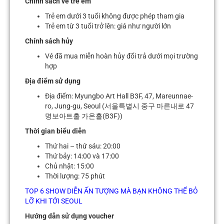
Chính sách vé trẻ em
Trẻ em dưới 3 tuổi không được phép tham gia
Trẻ em từ 3 tuổi trở lên: giá như người lớn
Chính sách hủy
Vé đã mua miễn hoàn hủy đổi trả dưới mọi trường
hợp
Địa điểm sử dụng
Địa điểm: Myungbo Art Hall B3F, 47, Mareunnae-
ro, Jung-gu, Seoul (서울특별시 중구 마른내로 47
명보아트홀 가온홀(B3F))
Thời gian biểu diễn
Thứ hai – thứ sáu: 20:00
Thứ bảy: 14:00 và 17:00
Chủ nhật: 15:00
Thời lượng: 75 phút
TOP 6 SHOW DIỄN ẤN TƯỢNG MÀ BẠN KHÔNG THỂ BỎ
LỠ KHI TỚI SEOUL
Hướng dẫn sử dụng voucher