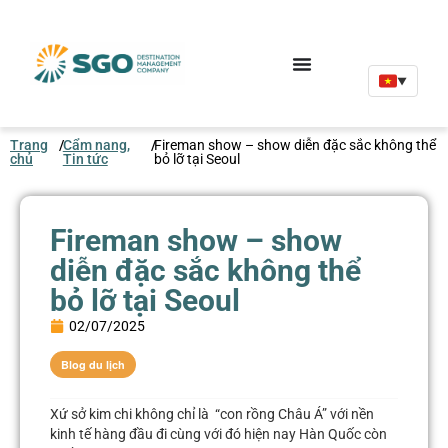
▼
Trang
/
Cẩm nang,
/
Fireman show – show diễn đặc sắc không thể
chủ
Tin tức
bỏ lỡ tại Seoul
Fireman show – show
diễn đặc sắc không thể
bỏ lỡ tại Seoul
02/07/2025
Blog du lịch
Xứ sở kim chi không chỉ là “con rồng Châu Á” với nền
kinh tế hàng đầu đi cùng với đó hiện nay Hàn Quốc còn