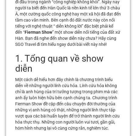
đi đầu trong ngành “công nghiệp không khói”.
Ngày nay
người ta biết đến Hàn Quốc là nền kinh tế lớn thứ 3 châu
Á, một cường quốc công nghệ hay một xã hội đã đạt đến
tầm cao văn minh. Bên cạnh đó đất nước này còn nổi
tiếng với nghệ thuật “ diễn không lời” đặc biệt phải kể
đến “
Fierman Show
” một show diễn nổi tiếng của đất xứ
Hàn. Bạn đã nghe đến show diễn này chưa? Hãy cùng
SGO Travel đi tìm hiểu ngay dưới bài viết này nhé!
1. Tổng quan về show
diễn
Một cách dễ hiểu hơn đây chính là chương trình biểu
diễn về những người lính cứu hỏa. Lính cứu hỏa không
chỉ là anh hùng của trí tưởng tượng trong phim mà các
anh ấy luôn hiện hữu bên cạnh chúng ta. Chương trình
Fierman Show đề cập đến câu chuyện đời thường của
những vị anh hùng có thật, những người lính thực tập
vượt qua các bài huấn luyện để trở thành người lính cứu
hỏa thực thụ. Những con người luôn vui tươi, gần gũi,
hóm hỉnh nhưng lại vô cùng cứng rắn, nghiêm túc.